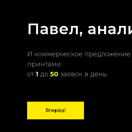
Павел, анал
И коммерческое предложение
принтами
от
1
до
50
заявок в день.
Вперёд!