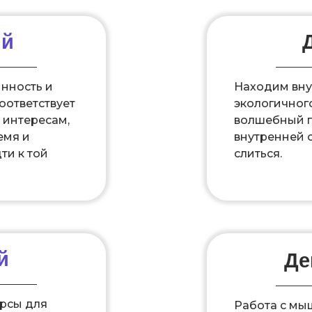
ый
нность и
Находим вн
соответствует
экологичного
 интересам,
волшебный п
емя и
внутренней с
ти к той
слиться.
й
Д
рсы для
Работа с мы