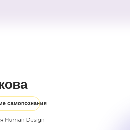
кова
еме самопознания
ия Human Design