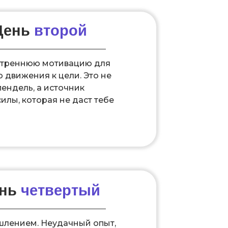
День
второй
утреннюю мотивацию для
 движения к цели. Это не
ендель, а источник
илы, которая не даст тебе
ень
четвертый
шлением. Неудачный опыт,