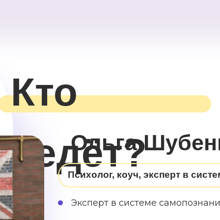
Кто
Ольга Шубен
ведёт?
Психолог, коуч, эксперт в сист
Эксперт в системе самопознан