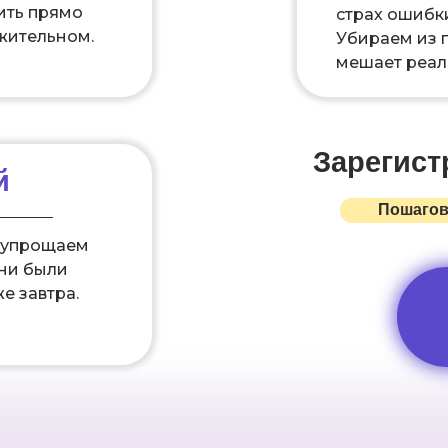
ить прямо
страх ошибки
жительном.
Убираем из г
мешает реал
Зарегист
й
Пошагов
 упрощаем
они были
 завтра.