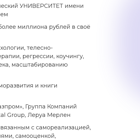
ческий УНИВЕРСИТЕТ имени
ием
 более миллиона рублей в своё
хологии, телесно-
рапии, регрессии, коучингу,
ека, масштабированию
моразвития и книги
азпром», Группа Компаний
tal Group, Леруа Мерлен
связанным с самореализацией,
ями, самооценкой,