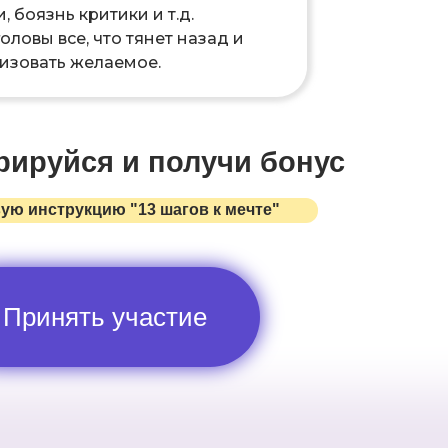
, боязнь критики и т.д.
оловы все, что тянет назад и
изовать желаемое.
рируйся и получи бонус
ую инструкцию "13 шагов к мечте"
Принять участие