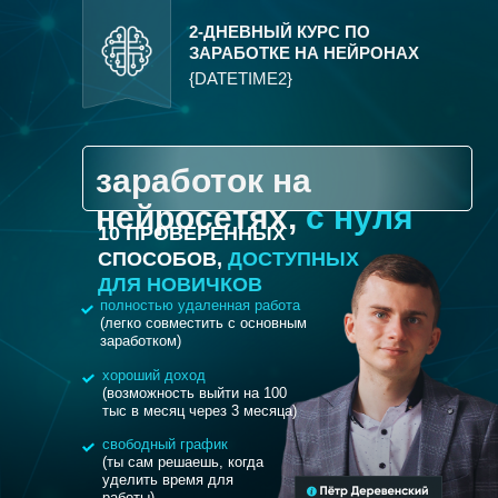
2-ДНЕВНЫЙ КУРС ПО
ЗАРАБОТКЕ НА НЕЙРОНАХ
{DATETIME2}
заработок на
нейросетях,
с нуля
10 ПРОВЕРЕННЫХ
СПОСОБОВ,
ДОСТУПНЫХ
ДЛЯ НОВИЧКОВ
полностью удаленная работа
(легко совместить с основным
заработком)
хороший доход
(возможность выйти на 100
тыс в месяц через 3 месяца)
свободный график
(ты сам решаешь, когда
уделить время для
работы)