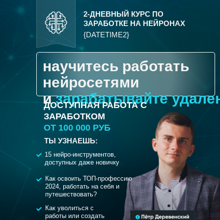
2-ДНЕВНЫЙ КУРС ПО
ЗАРАБОТКЕ НА НЕЙРОНАХ
{DATETIME2}
научитесь работать
нейросетями
и
зарабатывайте удале
ДОСТУПНАЯ РАБОТА С
ЗАРАБОТКОМ
ОТ 100 000 РУБ
ТЫ УЗНАЕШЬ:
15 нейро-инструментов,
доступных даже новичку
Как освоить ТОП-профессию
2024, работать на себя и
путешествовать?
Как уволиться с
работы или создать