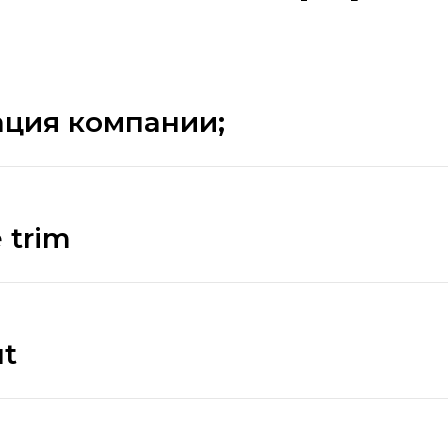
ация компании;
 trim
ut