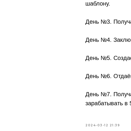
шаблону.
День №3. Получа
День №4. Заклю
День №5. Создаё
День №6. Отдаёш
День №7. Получа
зарабатывать в 
2024-03-12 21:39