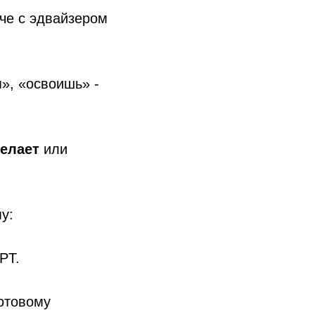
че с эдвайзером
», «освоишь» -
елает
или
у:
PT.
отовому