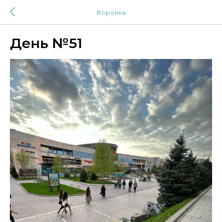
Воронка
День №51