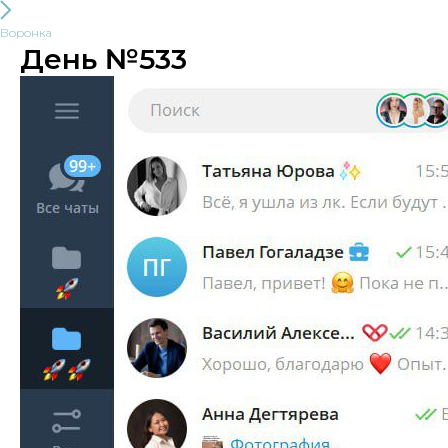
Воронка
День №533