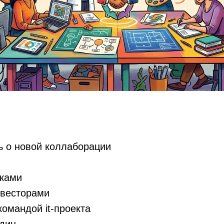
ь о новой коллаборации
нками
инвесторами
командой it-проекта