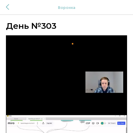
Воронка
День №303