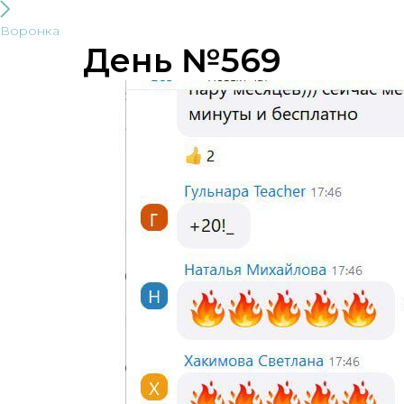
Воронка
День №569