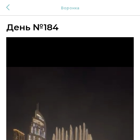
Воронка
День №184