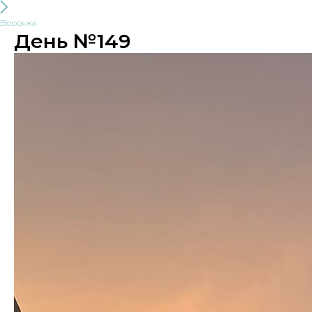
Воронка
День №149