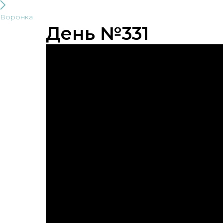
Воронка
День №331