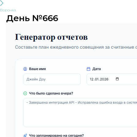
Воронка
День №666