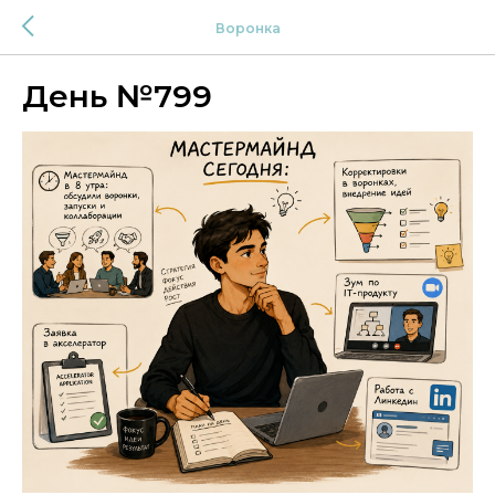
Воронка
День №799