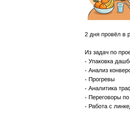
2 дня провёл в 
Из задач по про
- Упаковка даш
- Анализ конвер
- Прогревы
- Аналитика тр
- Переговоры п
- Работа с линк