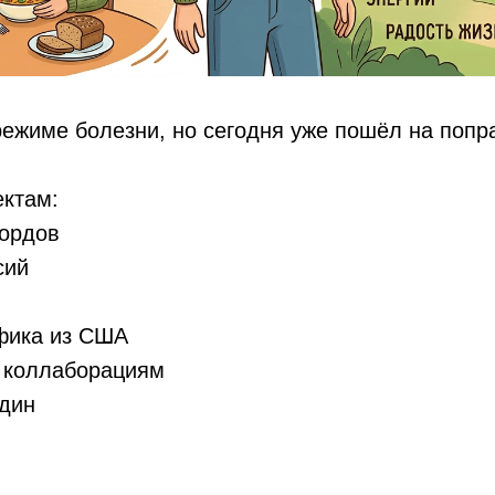
режиме болезни, но сегодня уже пошёл на попра
ектам:
бордов
сий
афика из США
о коллаборациям
един