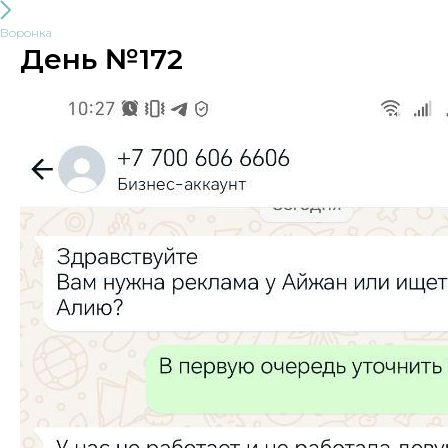
Воронка
День №172