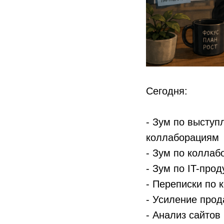
Сегодня:
- Зум по высту
коллаборациям
- Зум по коллаб
- Зум по IT-прод
- Переписки по
- ⁠Усиление про
- ⁠Анализ сайтов