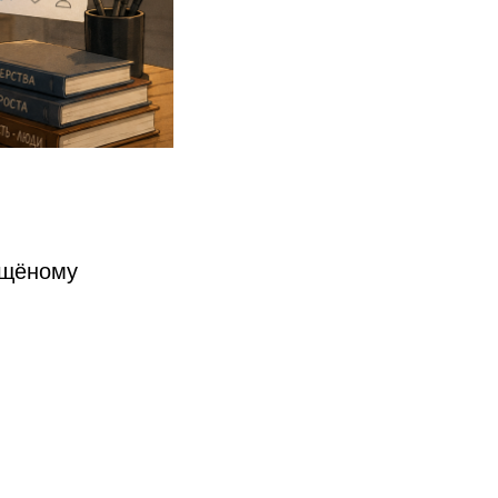
ящёному