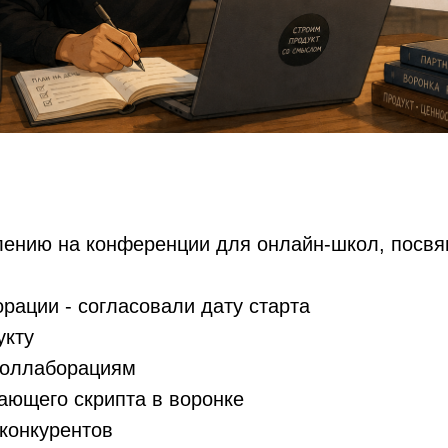
плению на конференции для онлайн-школ, посв
орации - согласовали дату старта
укту
 коллаборациям
дающего скрипта в воронке
 конкурентов