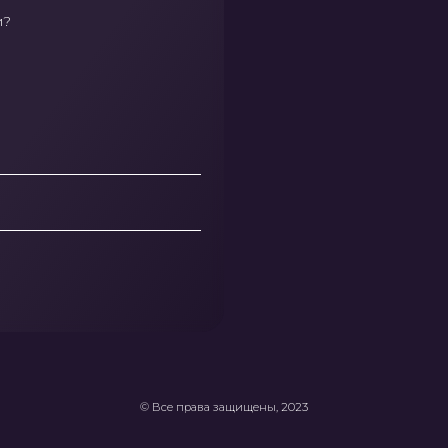
11 лет
в маркетинге
Победитель премии Awards 2023 в
номинации
"Лучшая цена подписчи
Создатель мобильного приложения
"LifeGame"
© Все права защищены, 2023