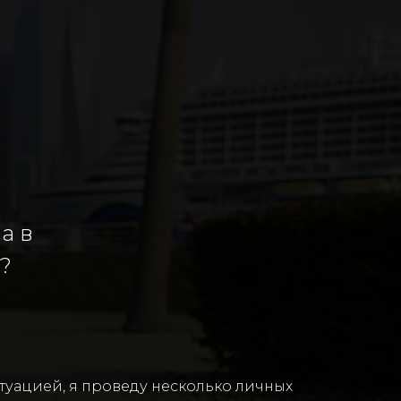
а в
?
итуацией, я проведу несколько личных