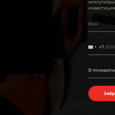
консультац
инвестиция
+7
Забр